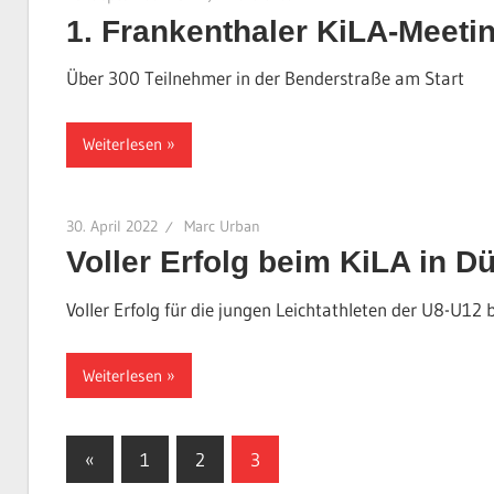
1. Frankenthaler KiLA-Meeting
Über 300 Teilnehmer in der Benderstraße am Start
Weiterlesen
30. April 2022
Marc Urban
Voller Erfolg beim KiLA in D
Voller Erfolg für die jungen Leichtathleten der U8-U12
Weiterlesen
Seitennummerierung
Vorherige
«
1
2
3
Beiträge