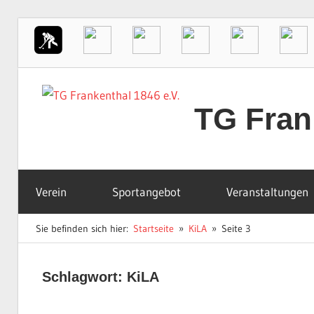
Zum
Inhalt
TG Frank
springen
Der
Sportverein
Verein
Sportangebot
Veranstaltungen
in
Frankenthal
Sie befinden sich hier:
Startseite
KiLA
Seite 3
Schlagwort:
KiLA