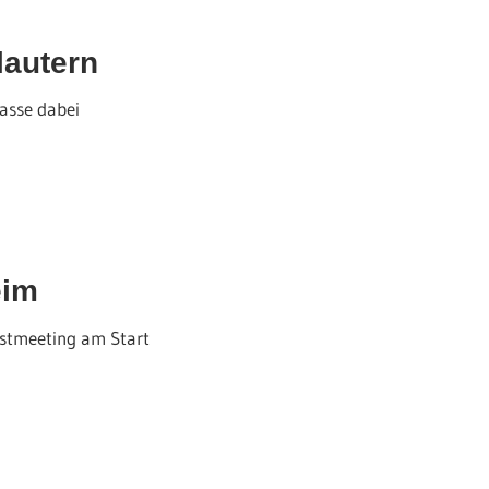
lautern
lasse dabei
eim
stmeeting am Start