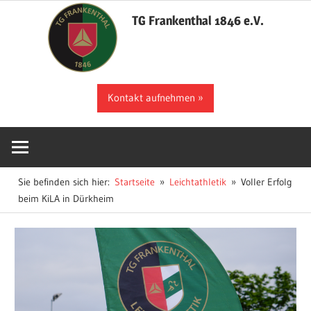
Zum
TG Frankenthal 1846 e.V.
Inhalt
springen
Der
Kontakt aufnehmen
Sportverein
in
Frankenthal
Sie befinden sich hier:
Startseite
Leichtathletik
Voller Erfolg
beim KiLA in Dürkheim