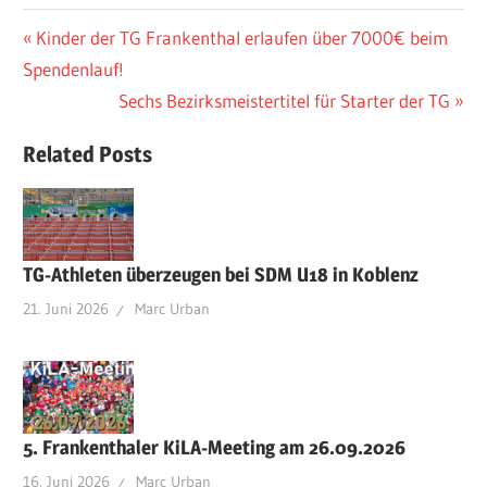
Beitragsnavigation
Vorheriger
Kinder der TG Frankenthal erlaufen über 7000€ beim
Beitrag:
Spendenlauf!
Nächster
Sechs Bezirksmeistertitel für Starter der TG
Beitrag:
Related Posts
TG-Athleten überzeugen bei SDM U18 in Koblenz
21. Juni 2026
Marc Urban
5. Frankenthaler KiLA-Meeting am 26.09.2026
16. Juni 2026
Marc Urban