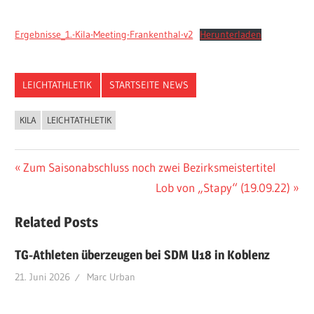
Ergebnisse_1.-Kila-Meeting-Frankenthal-v2
Herunterladen
LEICHTATHLETIK
STARTSEITE NEWS
KILA
LEICHTATHLETIK
Beitragsnavigation
Vorheriger
Zum Saisonabschluss noch zwei Bezirksmeistertitel
Beitrag:
Nächster
Lob von „Stapy“ (19.09.22)
Beitrag:
Related Posts
TG-Athleten überzeugen bei SDM U18 in Koblenz
21. Juni 2026
Marc Urban