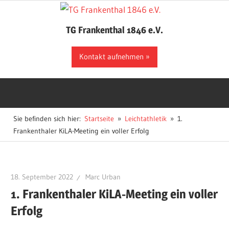
Zum
Inhalt
TG Frankenthal 1846 e.V.
springen
Der
Kontakt aufnehmen
Sportverein
in
Frankenthal
Sie befinden sich hier:
Startseite
Leichtathletik
1.
Frankenthaler KiLA-Meeting ein voller Erfolg
18. September 2022
Marc Urban
1. Frankenthaler KiLA-Meeting ein voller
Erfolg