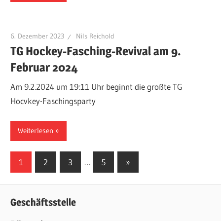
6. Dezember 2023
Nils Reichold
TG Hockey-Fasching-Revival am 9.
Februar 2024
Am 9.2.2024 um 19:11 Uhr beginnt die großte TG
Hocvkey-Faschingsparty
Weiterlesen
Seitennummerierung
Nächste
1
2
3
…
5
»
Beiträge
der
Beiträge
Geschäftsstelle