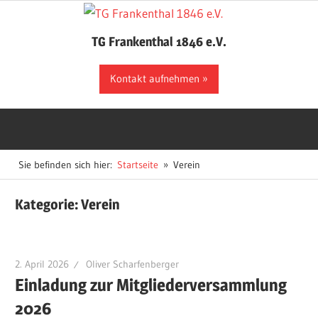
Zum
Inhalt
TG Frankenthal 1846 e.V.
springen
Der
Kontakt aufnehmen
Sportverein
in
Frankenthal
Sie befinden sich hier:
Startseite
Verein
Kategorie:
Verein
2. April 2026
Oliver Scharfenberger
Einladung zur Mitgliederversammlung
2026