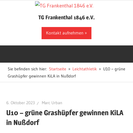
Zum
Inhalt
TG Frankenthal 1846 e.V.
springen
Der
Kontakt aufnehmen
Sportverein
in
Frankenthal
Sie befinden sich hier:
Startseite
Leichtathletik
U10 – grüne
Grashüpfer gewinnen KiLA in Nußdorf
6. Oktober 2023
Marc Urban
U10 – grüne Grashüpfer gewinnen KiLA
in Nußdorf