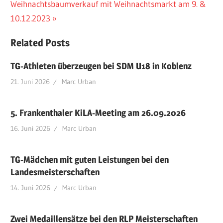
Nächster
Beitrag:
Weihnachtsbaumverkauf mit Weihnachtsmarkt am 9. &
Beitrag:
10.12.2023
Related Posts
TG-Athleten überzeugen bei SDM U18 in Koblenz
21. Juni 2026
Marc Urban
5. Frankenthaler KiLA-Meeting am 26.09.2026
16. Juni 2026
Marc Urban
TG-Mädchen mit guten Leistungen bei den
Landesmeisterschaften
14. Juni 2026
Marc Urban
Zwei Medaillensätze bei den RLP Meisterschaften