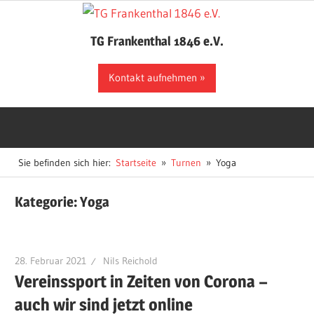
Zum
Inhalt
TG Frankenthal 1846 e.V.
springen
Der
Kontakt aufnehmen
Sportverein
in
Frankenthal
Sie befinden sich hier:
Startseite
Turnen
Yoga
Kategorie:
Yoga
28. Februar 2021
Nils Reichold
Vereinssport in Zeiten von Corona –
auch wir sind jetzt online