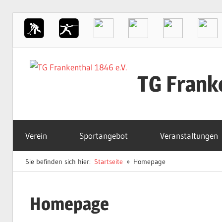
Zum
Inhalt
TG Frank
springen
Der
Sportverein
Verein
Sportangebot
Veranstaltungen
in
Frankenthal
Sie befinden sich hier:
Startseite
Homepage
Homepage