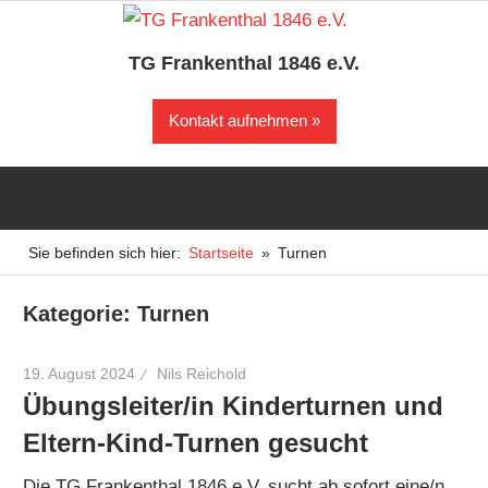
Zum
Inhalt
TG Frankenthal 1846 e.V.
springen
Der
Kontakt aufnehmen
Sportverein
in
Frankenthal
Sie befinden sich hier:
Startseite
Turnen
Kategorie:
Turnen
19. August 2024
Nils Reichold
Übungsleiter/in Kinderturnen und
Eltern-Kind-Turnen gesucht
Die TG Frankenthal 1846 e.V. sucht ab sofort eine/n