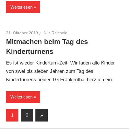
Weiterlesen
21. Oktober 2019
Nils Reichold
Mitmachen beim Tag des
Kinderturnens
Es ist wieder Kinderturn-Zeit: Wir laden alle Kinder
von zwei bis sieben Jahren zum Tag des
Kinderturnens beider TG Frankenthal herzlich ein.
Weiterlesen
Seitennummerierung
Nächste
1
2
»
Beiträge
der