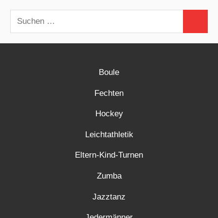
Beiträge
Suchen
Suchen
nach:
Boule
Fechten
Hockey
Leichtathletik
Eltern-Kind-Turnen
Zumba
Jazztanz
Jedermänner