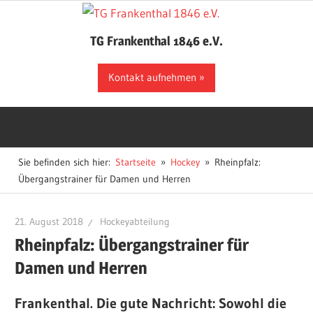
Zum
Inhalt
TG Frankenthal 1846 e.V.
springen
Der
Kontakt aufnehmen
Sportverein
in
Frankenthal
Sie befinden sich hier:
Startseite
Hockey
Rheinpfalz:
Übergangstrainer für Damen und Herren
21. August 2018
Hockeyabteilung
Rheinpfalz: Übergangstrainer für
Damen und Herren
Frankenthal.
Die gute Nachricht: Sowohl die