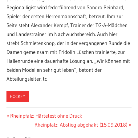
Regionalligist wird federführend von Sandro Reinhard,
Spieler der ersten Herrenmannschaft, betreut. Ihm zur
Seite steht Alexander Kempf, Trainer der TG-A-Mädchen
und Landestrainer im Nachwuchsbereich. Auch hier
strebt Schmietenknop, der in der vergangenen Runde die
Damen gemeinsam mit Fridolin Lüschen trainierte, zur
Hallenrunde eine dauerhafte Lösung an. „Wir können mit
beiden Modellen sehr gut leben“, betont der
Abteilungsleiter. tc
HOCKEY
Beitragsnavigation
Vorheriger
Rheinpfalz: Härtetest ohne Druck
Beitrag:
Nächster
Rheinpfalz: Abstieg abgehakt (15.09.2018)
Beitrag: