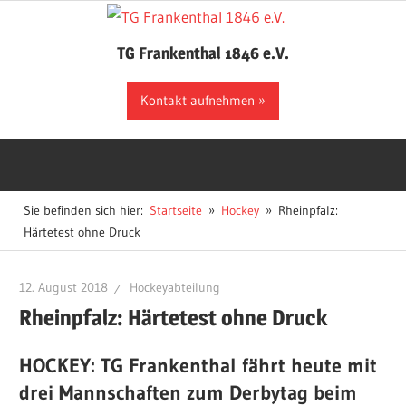
Zum
Inhalt
TG Frankenthal 1846 e.V.
springen
Der
Kontakt aufnehmen
Sportverein
in
Frankenthal
Sie befinden sich hier:
Startseite
Hockey
Rheinpfalz:
Härtetest ohne Druck
12. August 2018
Hockeyabteilung
Rheinpfalz: Härtetest ohne Druck
HOCKEY: TG Frankenthal fährt heute mit
drei Mannschaften zum Derbytag beim