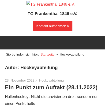
Zum
Inhalt
TG Frankenthal 1846 e.V.
springen
Der
Kontakt aufnehmen
Sportverein
in
Frankenthal
Sie befinden sich hier:
Startseite
Hockeyabteilung
Autor:
Hockeyabteilung
28. November 2022
Hockeyabteilung
Ein Punkt zum Auftakt (28.11.2022)
Hallenhockey: Nicht die anvisierten drei, sondern nur
einen Punkt holte