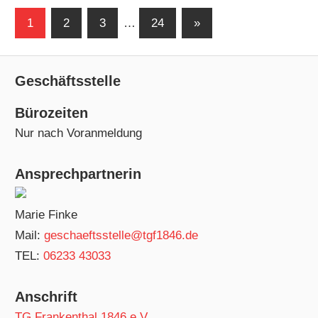
Seitennummerierung
Nächste
1
2
3
…
24
»
Beiträge
der
Beiträge
Geschäftsstelle
Bürozeiten
Nur nach Voranmeldung
Ansprechpartnerin
Marie Finke
Mail:
geschaeftsstelle@tgf1846.de
TEL:
06233 43033
Anschrift
TG Frankenthal 1846 e.V.