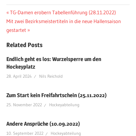
Beitragsnavigation
Vorheriger
TG-Damen erobern Tabellenführung (28.11.2022)
Nächster
Beitrag:
Mit zwei Bezirksmeistertiteln in die neue Hallensaison
Beitrag:
gestartet
Related Posts
Endlich geht es los: Wurzelsperre um den
Hockeyplatz
28. April 2024
Nils Reichold
Zum Start kein Freifahrtschein (25.11.2022)
25. November 2022
Hockeyabteilung
Andere Ansprüche (10.09.2022)
10. September 2022
Hockeyabteilung