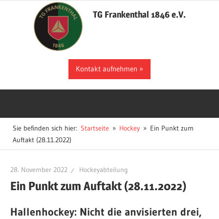
Zum
TG Frankenthal 1846 e.V.
Inhalt
springen
Der
Kontakt aufnehmen
Sportverein
in
Frankenthal
Sie befinden sich hier:
Startseite
Hockey
Ein Punkt zum
Auftakt (28.11.2022)
28. November 2022
Hockeyabteilung
Ein Punkt zum Auftakt (28.11.2022)
Hallenhockey: Nicht die anvisierten drei,