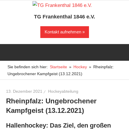
Zum
Inhalt
TG Frankenthal 1846 e.V.
springen
Der
Kontakt aufnehmen
Sportverein
in
Frankenthal
Sie befinden sich hier:
Startseite
Hockey
Rheinpfalz:
Ungebrochener Kampfgeist (13.12.2021)
13. Dezember 2021
Hockeyabteilung
Rheinpfalz: Ungebrochener
Kampfgeist (13.12.2021)
Hallenhockey: Das Ziel, den großen