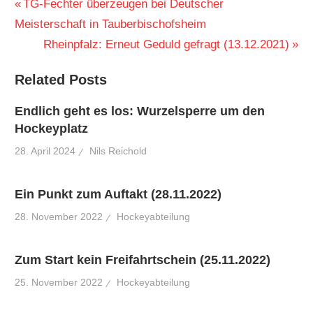
Beitragsnavigation
Vorheriger
TG-Fechter überzeugen bei Deutscher
Beitrag:
Meisterschaft in Tauberbischofsheim
Nächster
Rheinpfalz: Erneut Geduld gefragt (13.12.2021)
Beitrag:
Related Posts
Endlich geht es los: Wurzelsperre um den
Hockeyplatz
28. April 2024
Nils Reichold
Ein Punkt zum Auftakt (28.11.2022)
28. November 2022
Hockeyabteilung
Zum Start kein Freifahrtschein (25.11.2022)
25. November 2022
Hockeyabteilung