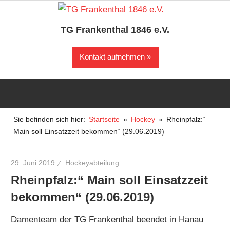
Zum
Inhalt
TG Frankenthal 1846 e.V.
springen
Der
Kontakt aufnehmen
Sportverein
in
Frankenthal
Sie befinden sich hier:
Startseite
Hockey
Rheinpfalz:“
Main soll Einsatzzeit bekommen“ (29.06.2019)
29. Juni 2019
Hockeyabteilung
Rheinpfalz:“ Main soll Einsatzzeit
bekommen“ (29.06.2019)
Damenteam der TG Frankenthal beendet in Hanau