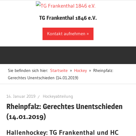
Zum
Inhalt
TG Frankenthal 1846 e.V.
springen
Der
Kontakt aufnehmen
Sportverein
in
Frankenthal
Sie befinden sich hier:
Startseite
Hockey
Rheinpfalz:
Gerechtes Unentschieden (14.01.2019)
14. Januar 2019
Hockeyabteilung
Rheinpfalz: Gerechtes Unentschieden
(14.01.2019)
Hallenhockey: TG Frankenthal und HC