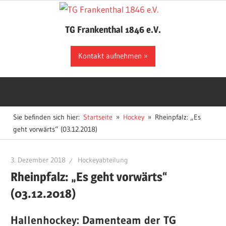
Zum
Inhalt
TG Frankenthal 1846 e.V.
springen
Der
Kontakt aufnehmen
Sportverein
in
Frankenthal
Sie befinden sich hier:
Startseite
Hockey
Rheinpfalz: „Es
geht vorwärts“ (03.12.2018)
3. Dezember 2018
Hockeyabteilung
Rheinpfalz: „Es geht vorwärts“
(03.12.2018)
Hallenhockey: Damenteam der TG