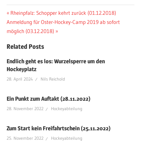
Beitragsnavigation
Vorheriger
Rheinpfalz: Schopper kehrt zurück (01.12.2018)
Nächster
Beitrag:
Anmeldung für Oster-Hockey-Camp 2019 ab sofort
Beitrag:
möglich (03.12.2018)
Related Posts
Endlich geht es los: Wurzelsperre um den
Hockeyplatz
28. April 2024
Nils Reichold
Ein Punkt zum Auftakt (28.11.2022)
28. November 2022
Hockeyabteilung
Zum Start kein Freifahrtschein (25.11.2022)
25. November 2022
Hockeyabteilung