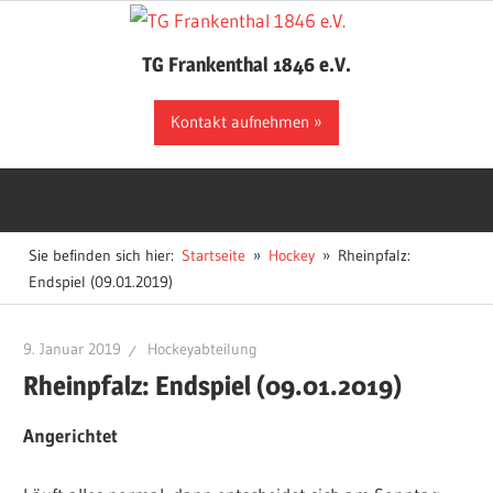
Zum
Inhalt
TG Frankenthal 1846 e.V.
springen
Der
Kontakt aufnehmen
Sportverein
in
Frankenthal
Sie befinden sich hier:
Startseite
Hockey
Rheinpfalz:
Endspiel (09.01.2019)
9. Januar 2019
Hockeyabteilung
Rheinpfalz: Endspiel (09.01.2019)
Angerichtet