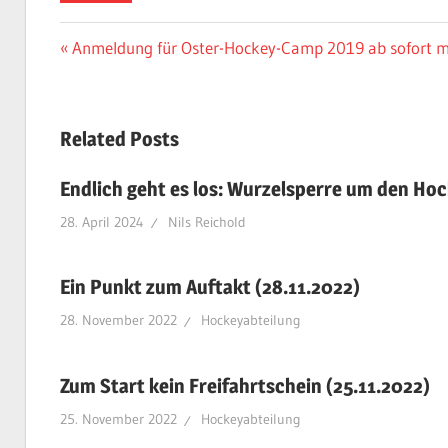
Beitragsnavigation
Vorheriger
Anmeldung für Oster-Hockey-Camp 2019 ab sofort m
Beitrag:
Related Posts
Endlich geht es los: Wurzelsperre um den Hoc
28. April 2024
Nils Reichold
Ein Punkt zum Auftakt (28.11.2022)
28. November 2022
Hockeyabteilung
Zum Start kein Freifahrtschein (25.11.2022)
25. November 2022
Hockeyabteilung