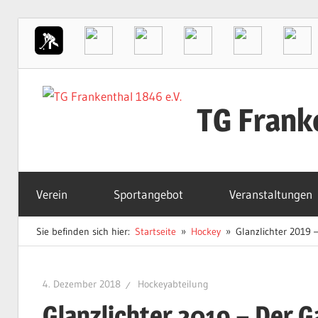
Zum
Inhalt
TG Frank
springen
Der
Sportverein
Verein
Sportangebot
Veranstaltungen
in
Frankenthal
Sie befinden sich hier:
Startseite
Hockey
Glanzlichter 2019 –
4. Dezember 2018
Hockeyabteilung
Glanzlichter 2019 – Der G