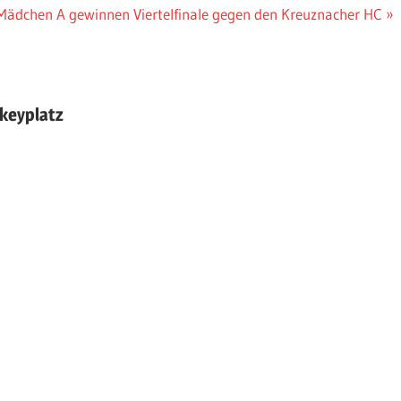
Nächster
Mädchen A gewinnen Viertelfinale gegen den Kreuznacher HC
Beitrag:
keyplatz