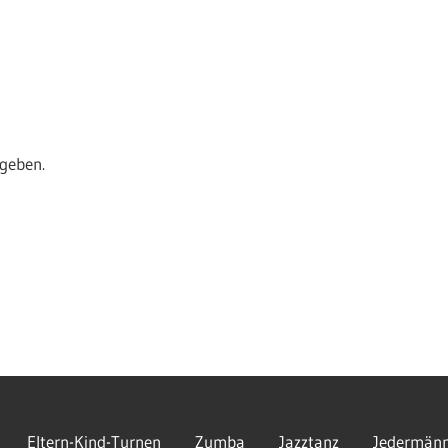
geben.
Eltern-Kind-Turnen
Zumba
Jazztanz
Jedermänn