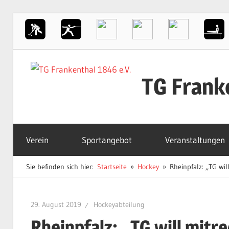
Zum
Inhalt
TG Frank
springen
Der
Sportverein
Verein
Sportangebot
Veranstaltungen
in
Frankenthal
Sie befinden sich hier:
Startseite
Hockey
Rheinpfalz: ,,TG wi
29. August 2019
Hockeyabteilung
Rheinpfalz: ,,TG will mit