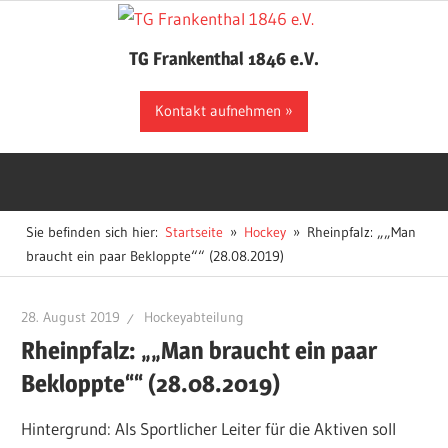
Zum
Inhalt
TG Frankenthal 1846 e.V.
springen
Der
Kontakt aufnehmen
Sportverein
in
Frankenthal
Sie befinden sich hier:
Startseite
Hockey
Rheinpfalz: „„Man
braucht ein paar Bekloppte““ (28.08.2019)
28. August 2019
Hockeyabteilung
Rheinpfalz: „„Man braucht ein paar
Bekloppte““ (28.08.2019)
Hintergrund: Als Sportlicher Leiter für die Aktiven soll