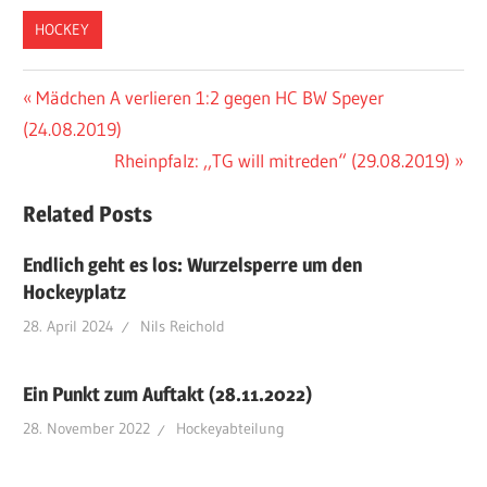
HOCKEY
Beitragsnavigation
Vorheriger
Mädchen A verlieren 1:2 gegen HC BW Speyer
Beitrag:
(24.08.2019)
Nächster
Rheinpfalz: ,,TG will mitreden“ (29.08.2019)
Beitrag:
Related Posts
Endlich geht es los: Wurzelsperre um den
Hockeyplatz
28. April 2024
Nils Reichold
Ein Punkt zum Auftakt (28.11.2022)
28. November 2022
Hockeyabteilung