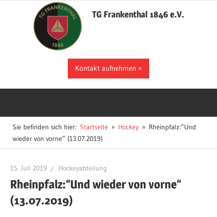
Zum
TG Frankenthal 1846 e.V.
Inhalt
springen
Der
Kontakt aufnehmen
Sportverein
in
Frankenthal
Sie befinden sich hier:
Startseite
Hockey
Rheinpfalz:“Und
wieder von vorne“ (13.07.2019)
15. Juli 2019
Hockeyabteilung
Rheinpfalz:“Und wieder von vorne“
(13.07.2019)