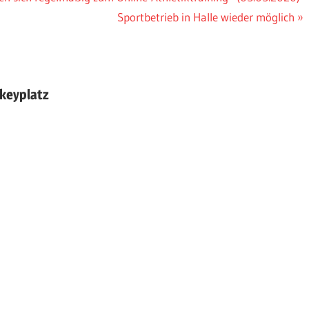
Nächster
Sportbetrieb in Halle wieder möglich
Beitrag:
keyplatz