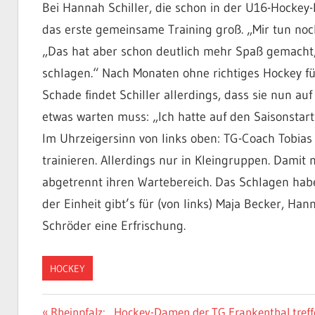
Bei Hannah Schiller, die schon in der U16-Hockey-
das erste gemeinsame Training groß. „Mir tun noch
„Das hat aber schon deutlich mehr Spaß gemacht, 
schlagen.“ Nach Monaten ohne richtiges Hockey füh
Schade findet Schiller allerdings, dass sie nun au
etwas warten muss: „Ich hatte auf den Saisonstart 
Im Uhrzeigersinn von links oben: TG-Coach Tobia
trainieren. Allerdings nur in Kleingruppen. Dami
abgetrennt ihren Wartebereich. Das Schlagen haben
der Einheit gibt’s für (von links) Maja Becker, Ha
Schröder eine Erfrischung.
HOCKEY
Beitragsnavigation
Vorheriger
Rheinpfalz: „Hockey-Damen der TG Frankenthal treffe