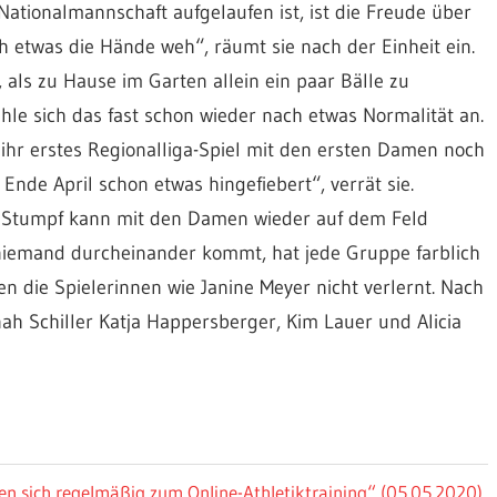
Nationalmannschaft aufgelaufen ist, ist die Freude über
 etwas die Hände weh“, räumt sie nach der Einheit ein.
als zu Hause im Garten allein ein paar Bälle zu
le sich das fast schon wieder nach etwas Normalität an.
f ihr erstes Regionalliga-Spiel mit den ersten Damen noch
Ende April schon etwas hingefiebert“, verrät sie.
s Stumpf kann mit den Damen wieder auf dem Feld
t niemand durcheinander kommt, hat jede Gruppe farblich
 die Spielerinnen wie Janine Meyer nicht verlernt. Nach
nnah Schiller Katja Happersberger, Kim Lauer und Alicia
n sich regelmäßig zum Online-Athletiktraining“ (05.05.2020)