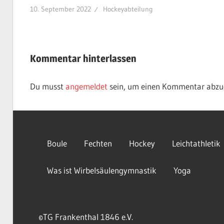
10. September 2022
Hockeyabteilung
Kommentar hinterlassen
Du musst
angemeldet
sein, um einen Kommentar abzu
Boule
Fechten
Hockey
Leichtathletik
Was ist Wirbelsäulengymnastik
Yoga
©TG Frankenthal 1846 e.V.