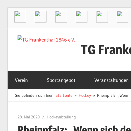
Zum
Inhalt
TG Frank
springen
Der
Sportverein
Verein
Sportangebot
Veranstaltungen
in
Frankenthal
Sie befinden sich hier:
Startseite
Hockey
Rheinpfalz: „Wenn 
28. Mai 2020
Hockeyabteilung
Rheinpfalz: „Wenn sich de