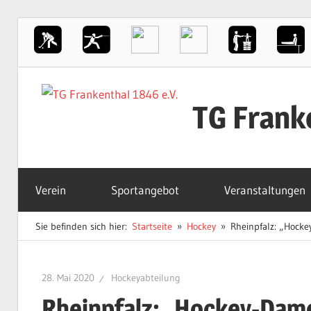
Zum
Inhalt
TG Frank
springen
Der
Sportverein
Verein
Sportangebot
Veranstaltungen
in
Frankenthal
Sie befinden sich hier:
Startseite
Hockey
Rheinpfalz: „Hocke
28. Mai 2020
Hockeyabteilung
Rheinpfalz: „Hockey-Dame