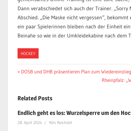
Dann verabschiedet sich auch der Trainer. „Sorry
Abschied. „Die Maske nicht vergessen“, bekommt e
ein paar Spielerinnen bleiben nach der Einheit e
Beinahe so wie in der Umkleidekabine nach dem Tr
HOCKEY
Beitragsnavigation
Vorheriger
DOSB und DHB präsentieren Plan zum Wiedereinstieg 
Beitrag:
Nächster
Rheinpfalz: „
Beitrag:
Related Posts
Endlich geht es los: Wurzelsperre um den Hoc
28. April 2024
Nils Reichold