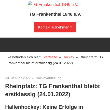
Zum
Inhalt
TG Frankenthal 1846 e.V.
springen
Der
Kontakt aufnehmen
Sportverein
in
Frankenthal
Sie befinden sich hier:
Startseite
Hockey
Rheinpfalz: TG
Frankenthal bleibt erstklassig (24.01.2022)
24. Januar 2022
Hockeyabteilung
Rheinpfalz: TG Frankenthal bleibt
erstklassig (24.01.2022)
Hallenhockey: Keine Erfolge in