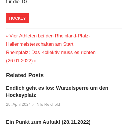
für die TG.
HOCKEY
Beitragsnavigation
Vorheriger
Vier Athleten bei den Rheinland-Pfalz-
Beitrag:
Hallenmeisterschaften am Start
Nächster
Rheinpfalz: Das Kollektiv muss es richten
Beitrag:
(26.01.2022)
Related Posts
Endlich geht es los: Wurzelsperre um den
Hockeyplatz
28. April 2024
Nils Reichold
Ein Punkt zum Auftakt (28.11.2022)