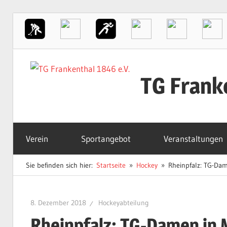
Zum
Inhalt
TG Frank
springen
Der
Sportverein
Verein
Sportangebot
Veranstaltungen
in
Frankenthal
Sie befinden sich hier:
Startseite
Hockey
Rheinpfalz: TG-Da
8. Dezember 2018
Hockeyabteilung
Rheinpfalz: TG-Damen in 