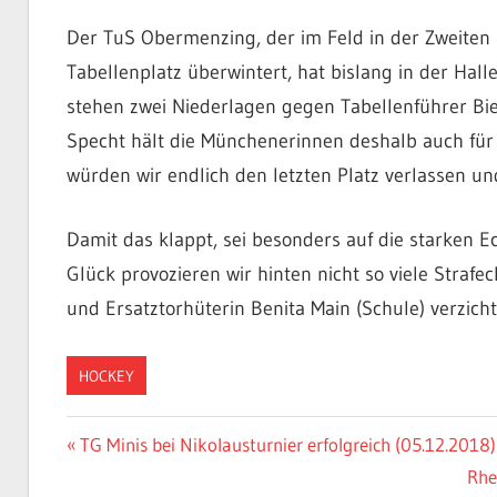
Der TuS Obermenzing, der im Feld in der Zweiten 
Tabellenplatz überwintert, hat bislang in der Hal
stehen zwei Niederlagen gegen Tabellenführer B
Specht hält die Münchenerinnen deshalb auch für 
würden wir endlich den letzten Platz verlassen un
Damit das klappt, sei besonders auf die starken 
Glück provozieren wir hinten nicht so viele Straf
und Ersatztorhüterin Benita Main (Schule) verzic
HOCKEY
Beitragsnavigation
Vorheriger
TG Minis bei Nikolausturnier erfolgreich (05.12.2018)
Beitrag:
Näc
Rhe