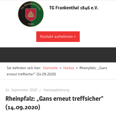
Zum
TG Frankenthal 1846 e.V.
Inhalt
springen
Der
Kontakt aufnehmen
Sportverein
in
Frankenthal
Sie befinden sich hier:
Startseite
Hockey
Rheinpfalz: „Gans
erneut treffsicher“ (14.09.2020)
14. September 2020
Hockeyabteilung
Rheinpfalz: „Gans erneut treffsicher“
(14.09.2020)