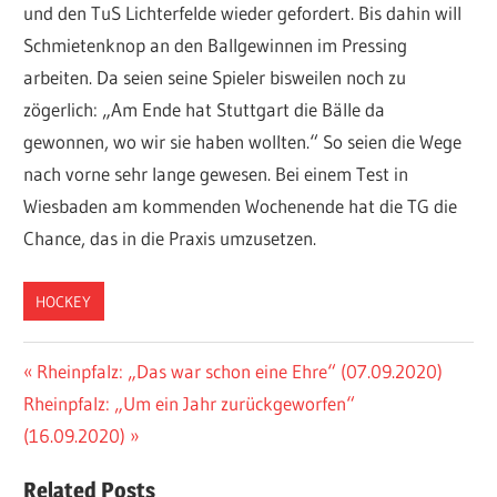
und den TuS Lichterfelde wieder gefordert. Bis dahin will
Schmietenknop an den Ballgewinnen im Pressing
arbeiten. Da seien seine Spieler bisweilen noch zu
zögerlich: „Am Ende hat Stuttgart die Bälle da
gewonnen, wo wir sie haben wollten.“ So seien die Wege
nach vorne sehr lange gewesen. Bei einem Test in
Wiesbaden am kommenden Wochenende hat die TG die
Chance, das in die Praxis umzusetzen.
HOCKEY
Beitragsnavigation
Vorheriger
Rheinpfalz: „Das war schon eine Ehre“ (07.09.2020)
Nächster
Beitrag:
Rheinpfalz: „Um ein Jahr zurückgeworfen“
Beitrag:
(16.09.2020)
Related Posts