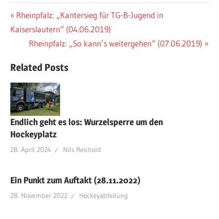
Beitragsnavigation
Vorheriger
Rheinpfalz: „Kantersieg für TG-B-Jugend in
Beitrag:
Kaiserslautern“ (04.06.2019)
Nächster
Rheinpfalz: „So kann’s weitergehen“ (07.06.2019)
Beitrag:
Related Posts
Endlich geht es los: Wurzelsperre um den
Hockeyplatz
28. April 2024
Nils Reichold
Ein Punkt zum Auftakt (28.11.2022)
28. November 2022
Hockeyabteilung