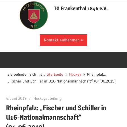
Zum
TG Frankenthal 1846 e.V.
Inhalt
springen
Der
Kontakt aufnehmen
Sportverein
in
Frankenthal
Sie befinden sich hier:
Startseite
Hockey
Rheinpfalz:
„Fischer und Schiller in U16-Nationalmannschaft“ (04.06.2019)
4. Juni 2019
Hockeyabteilung
Rheinpfalz: „Fischer und Schiller in
U16-Nationalmannschaft“
(04.06.2019)