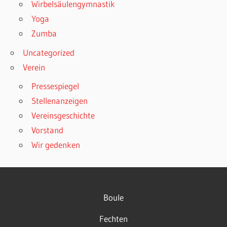
Wirbelsäulengymnastik
Yoga
Zumba
Uncategorized
Verein
Pressespiegel
Stellenanzeigen
Vereinsgeschichte
Vorstand
Wir gedenken
Boule
Fechten