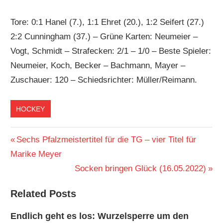
Tore: 0:1 Hanel (7.), 1:1 Ehret (20.), 1:2 Seifert (27.)
2:2 Cunningham (37.) – Grüne Karten: Neumeier –
Vogt, Schmidt – Strafecken: 2/1 – 1/0 – Beste Spieler:
Neumeier, Koch, Becker – Bachmann, Mayer –
Zuschauer: 120 – Schiedsrichter: Müller/Reimann.
HOCKEY
Beitragsnavigation
Vorheriger
Sechs Pfalzmeistertitel für die TG – vier Titel für
Beitrag:
Marike Meyer
Nächster
Socken bringen Glück (16.05.2022)
Beitrag:
Related Posts
Endlich geht es los: Wurzelsperre um den