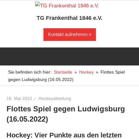
Zum
Inhalt
TG Frankenthal 1846 e.V.
springen
Der
Kontakt aufnehmen
Sportverein
in
Frankenthal
Sie befinden sich hier:
Startseite
Hockey
Flottes Spiel
gegen Ludwigsburg (16.05.2022)
16. Mai 2022
Hockeyabteilung
Flottes Spiel gegen Ludwigsburg
(16.05.2022)
Hockey: Vier Punkte aus den letzten