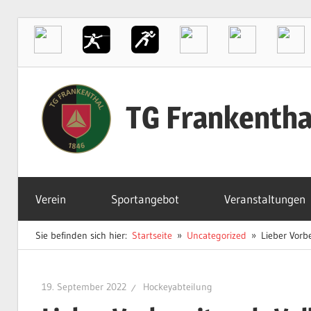
Zum
Inhalt
TG Frankentha
springen
Der
Sportverein
Verein
Sportangebot
Veranstaltungen
in
Frankenthal
Sie befinden sich hier:
Startseite
Uncategorized
Lieber Vorbe
19. September 2022
Hockeyabteilung