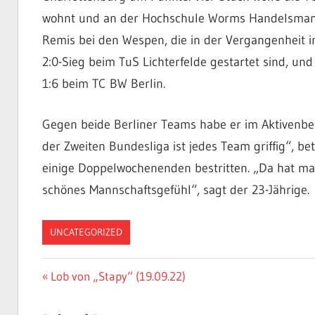
wohnt und an der Hochschule Worms Handelsmanag
Remis bei den Wespen, die in der Vergangenheit
2:0-Sieg beim TuS Lichterfelde gestartet sind, un
1:6 beim TC BW Berlin.
Gegen beide Berliner Teams habe er im Aktivenbere
der Zweiten Bundesliga ist jedes Team griffig“, b
einige Doppelwochenenden bestritten. „Da hat man 
schönes Mannschaftsgefühl“, sagt der 23-Jährige.
UNCATEGORIZED
Beitragsnavigation
Vorheriger
Lob von „Stapy“ (19.09.22)
Beitrag: