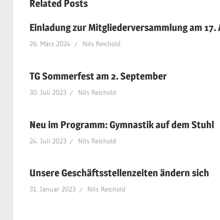
Related Posts
Einladung zur Mitgliederversammlung am 17. 
26. März 2024
Nils Reichold
TG Sommerfest am 2. September
30. Juli 2023
Nils Reichold
Neu im Programm: Gymnastik auf dem Stuhl
24. Juli 2023
Nils Reichold
Unsere Geschäftsstellenzeiten ändern sich
31. Januar 2023
Nils Reichold