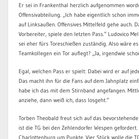
Er sei in Frankenthal herzlich aufgenommen worden
Offensivabteilung. „Ich habe eigentlich schon imme
auf Linksaußen. Offensives Mittelfeld gehe auch. Da
Vorbereiter, spiele den letzten Pass.“ Ludovico M
sei eher fürs Toreschießen zuständig. Also wäre 
Teamkollegen ein Tor auflegt? „Ja, irgendwie schon
Egal, welchen Pass er spielt: Dabei wird er auf jed
Das macht ihn für die Fans auf dem Jahnplatz einfa
habe ich das mit dem Stirnband angefangen. Mittl
anziehe, dann weiß ich, dass losgeht.“
Torben Theobald freut sich auf das bevorstehend
ist die TG bei den Zehlendorfer Wespen gefordert.
Charlottenburg um Punkte. Vier Stück wolle die 