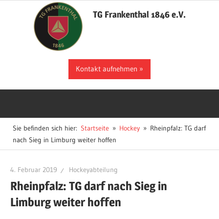
Zum
TG Frankenthal 1846 e.V.
Inhalt
springen
Der
Kontakt aufnehmen
Sportverein
in
Frankenthal
Sie befinden sich hier:
Startseite
Hockey
Rheinpfalz: TG darf
nach Sieg in Limburg weiter hoffen
4. Februar 2019
Hockeyabteilung
Rheinpfalz: TG darf nach Sieg in
Limburg weiter hoffen