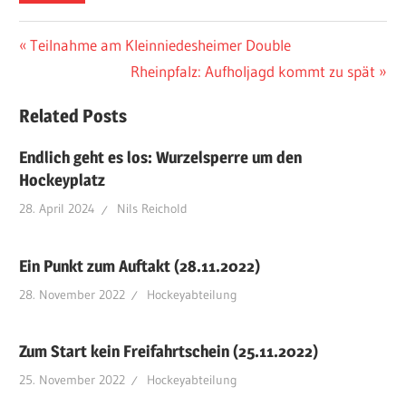
Beitragsnavigation
Vorheriger
Teilnahme am Kleinniedesheimer Double
Beitrag:
Nächster
Rheinpfalz: Aufholjagd kommt zu spät
Beitrag:
Related Posts
Endlich geht es los: Wurzelsperre um den
Hockeyplatz
28. April 2024
Nils Reichold
Ein Punkt zum Auftakt (28.11.2022)
28. November 2022
Hockeyabteilung
Zum Start kein Freifahrtschein (25.11.2022)
25. November 2022
Hockeyabteilung