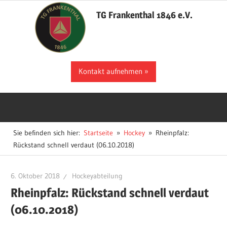
Zum
TG Frankenthal 1846 e.V.
Inhalt
springen
Der
Kontakt aufnehmen
Sportverein
in
Frankenthal
Sie befinden sich hier:
Startseite
Hockey
Rheinpfalz:
Rückstand schnell verdaut (06.10.2018)
6. Oktober 2018
Hockeyabteilung
Rheinpfalz: Rückstand schnell verdaut
(06.10.2018)