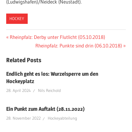
(Ludwigshafen)/Neideck (Neustadt).
HOCKEY
Beitragsnavigation
Vorheriger
Rheinpfalz: Derby unter Flutlicht (05.10.2018)
Beitrag:
Nächster
Rheinpfalz: Punkte sind drin (06.10.2018)
Beitrag:
Related Posts
Endlich geht es los: Wurzelsperre um den
Hockeyplatz
28. April 2024
Nils Reichold
Ein Punkt zum Auftakt (28.11.2022)
28. November 2022
Hockeyabteilung