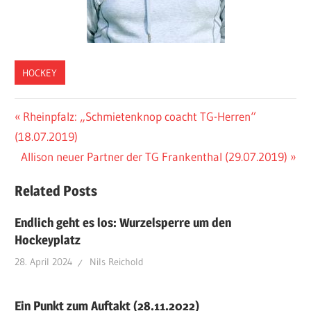
HOCKEY
Beitragsnavigation
Vorheriger
Rheinpfalz: „Schmietenknop coacht TG-Herren“
Beitrag:
(18.07.2019)
Nächster
Allison neuer Partner der TG Frankenthal (29.07.2019)
Beitrag:
Related Posts
Endlich geht es los: Wurzelsperre um den
Hockeyplatz
28. April 2024
Nils Reichold
Ein Punkt zum Auftakt (28.11.2022)