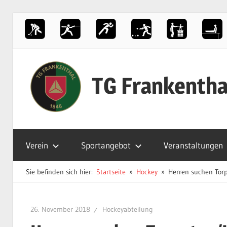
Zum
Inhalt
TG Frankentha
springen
Der
Sportverein
Verein
Sportangebot
Veranstaltungen
in
Frankenthal
Sie befinden sich hier:
Startseite
Hockey
Herren suchen Torp
26. November 2018
Hockeyabteilung