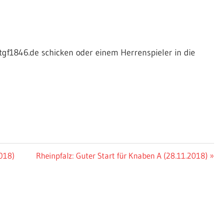
tgf1846.de schicken oder einem Herrenspieler in die
Nächster
018)
Rheinpfalz: Guter Start für Knaben A (28.11.2018)
Beitrag: