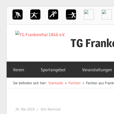
Zum
Inhalt
TG Frank
springen
Der
Sportverein
Verein
Sportangebot
Veranstaltungen
in
Frankenthal
Sie befinden sich hier:
Startseite
Fechten
Fechter aus Frank
26. Mai 2019
Nils Reichold