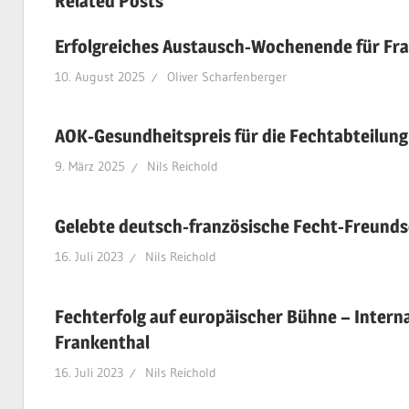
Related Posts
Erfolgreiches Austausch-Wochenende für Fra
10. August 2025
Oliver Scharfenberger
AOK-Gesundheitspreis für die Fechtabteilung
9. März 2025
Nils Reichold
Gelebte deutsch-französische Fecht-Freunds
16. Juli 2023
Nils Reichold
Fechterfolg auf europäischer Bühne – Intern
Frankenthal
16. Juli 2023
Nils Reichold