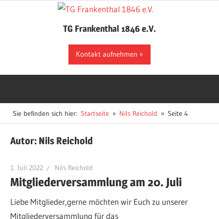
Zum
Inhalt
TG Frankenthal 1846 e.V.
springen
Der
Kontakt aufnehmen
Sportverein
in
Frankenthal
Sie befinden sich hier:
Startseite
Nils Reichold
Seite 4
Autor:
Nils Reichold
1. Juli 2022
Nils Reichold
Mitgliederversammlung am 20. Juli
Liebe Mitglieder,gerne möchten wir Euch zu unserer
Mitgliederversammlung für das