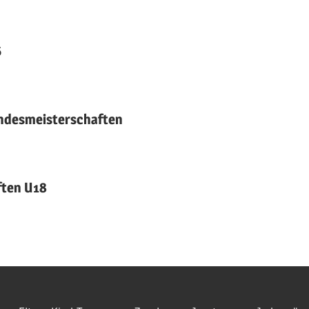
6
andesmeisterschaften
ften U18