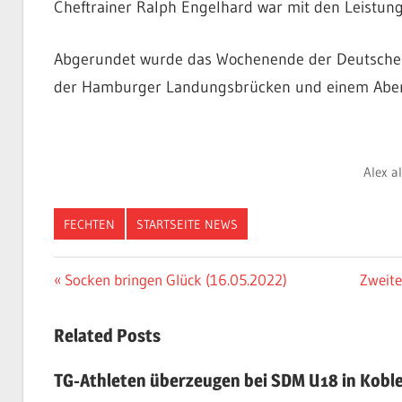
Cheftrainer Ralph Engelhard war mit den Leistung
Abgerundet wurde das Wochenende der Deutschen 
der Hamburger Landungsbrücken und einem Aben
Alex a
FECHTEN
STARTSEITE NEWS
Beitragsnavigation
Vorheriger
Nächst
Socken bringen Glück (16.05.2022)
Zweite
Beitrag:
Beitra
Related Posts
TG-Athleten überzeugen bei SDM U18 in Kobl