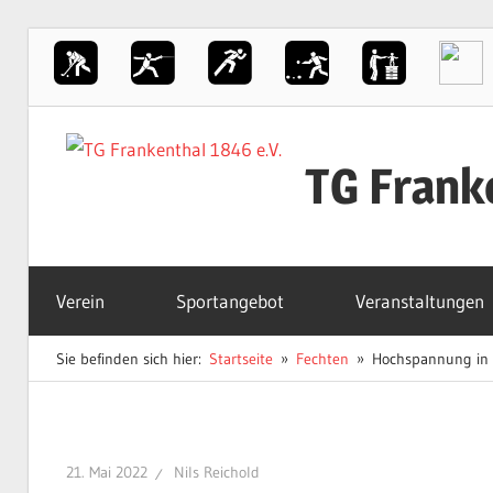
Zum
Inhalt
TG Frank
springen
Der
Sportverein
Verein
Sportangebot
Veranstaltungen
in
Frankenthal
Sie befinden sich hier:
Startseite
Fechten
Hochspannung in 
21. Mai 2022
Nils Reichold