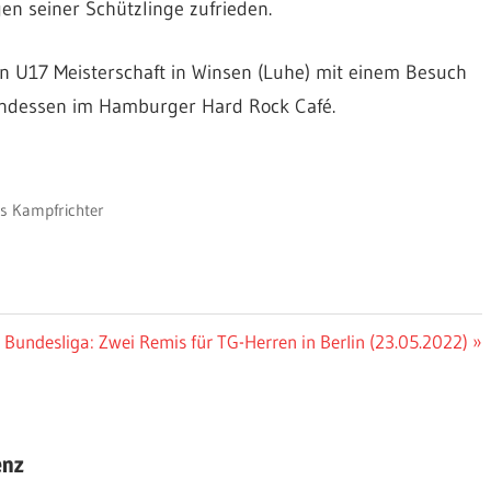
en seiner Schützlinge zufrieden.
U17 Meisterschaft in Winsen (Luhe) mit einem Besuch
dessen im Hamburger Hard Rock Café.
ls Kampfrichter
er
 Bundesliga: Zwei Remis für TG-Herren in Berlin (23.05.2022)
g:
enz