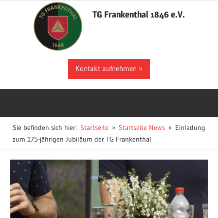
Zum
TG Frankenthal 1846 e.V.
Inhalt
springen
Der
Kontakt aufnehmen
Sportverein
in
Frankenthal
Sie befinden sich hier:
Startseite
Startseite News
Einladung
zum 175-jährigen Jubiläum der TG Frankenthal