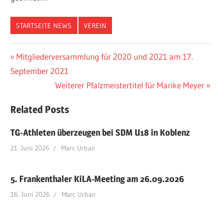
STARTSEITE NEWS
VEREIN
Beitragsnavigation
Vorheriger
Mitgliederversammlung für 2020 und 2021 am 17.
Beitrag:
September 2021
Nächster
Weiterer Pfalzmeistertitel für Marike Meyer
Beitrag:
Related Posts
TG-Athleten überzeugen bei SDM U18 in Koblenz
21. Juni 2026
Marc Urban
5. Frankenthaler KiLA-Meeting am 26.09.2026
16. Juni 2026
Marc Urban