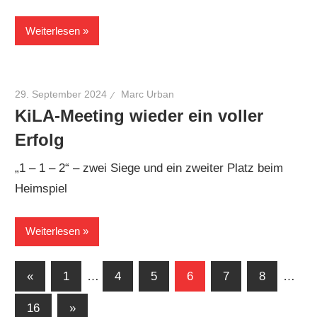
Weiterlesen
29. September 2024
Marc Urban
KiLA-Meeting wieder ein voller
Erfolg
„1 – 1 – 2“ – zwei Siege und ein zweiter Platz beim
Heimspiel
Weiterlesen
Seitennummerierung
Vorherige
«
1
…
4
5
6
7
8
…
Beiträge
der
Nächste
16
»