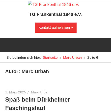
Zum
Inhalt
TG Frankenthal 1846 e.V.
springen
Der
Kontakt aufnehmen
Sportverein
in
Frankenthal
Sie befinden sich hier:
Startseite
Marc Urban
Seite 6
Autor:
Marc Urban
1. März 2025
Marc Urban
Spaß beim Dürkheimer
Faschingslauf