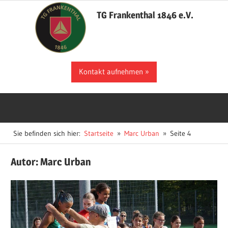
Zum
TG Frankenthal 1846 e.V.
Inhalt
springen
Der
Kontakt aufnehmen
Sportverein
in
Frankenthal
Sie befinden sich hier:
Startseite
Marc Urban
Seite 4
Autor:
Marc Urban