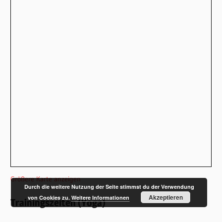
Größere Karte anzeigen
Durch die weitere Nutzung der Seite stimmst du der Verwendung
Akzeptieren
von Cookies zu.
Weitere Informationen
Trainingszeiten (Yoga)