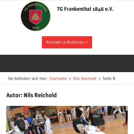
Zum
TG Frankenthal 1846 e.V.
Inhalt
springen
Der
Kontakt aufnehmen
Sportverein
in
Frankenthal
Sie befinden sich hier:
Startseite
Nils Reichold
Seite 8
Autor:
Nils Reichold