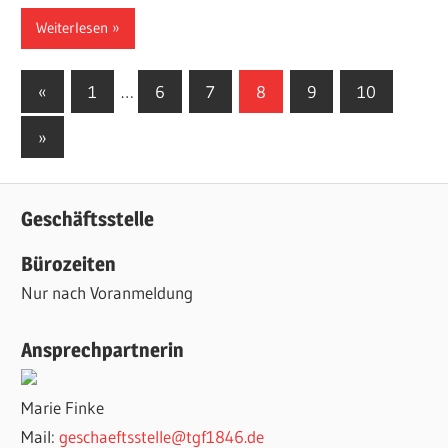
Weiterlesen
Seitennummerierung
Vorherige
«
1
…
6
7
8
9
10
Beiträge
der
Nächste
»
Beiträge
Beiträge
Geschäftsstelle
Bürozeiten
Nur nach Voranmeldung
Ansprechpartnerin
Marie Finke
Mail:
geschaeftsstelle@tgf1846.de