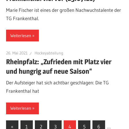
Marie Fischer ist eines der großen Nachwuchstalente der
TG Frankenthal.
Weiterlesen
26. Mai 2021
Hockeyabteilung
Rheinpfalz: „Zufrieden mit Platz vier
und hungrig auf neue Saison“
Der Aufsteiger hat sich achtbar geschlagen: Die TG
Frankenthal hat
Weiterlesen
Seitennummerierung
Vorherige
«
1
2
3
4
5
6
…