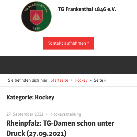
Zum
TG Frankenthal 1846 e.V.
Inhalt
springen
Der
Kontakt aufnehmen
Sportverein
in
Frankenthal
Sie befinden sich hier:
Startseite
Hockey
Seite 4
Kategorie:
Hockey
27. September 2021
Hockeyabteilung
Rheinpfalz: TG-Damen schon unter
Druck (27.09.2021)