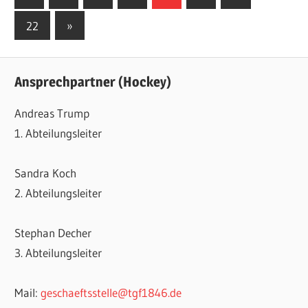
Beiträge
der
Nächste
22
»
Beiträge
Beiträge
Ansprechpartner (Hockey)
Andreas Trump
1. Abteilungsleiter
Sandra Koch
2. Abteilungsleiter
Stephan Decher
3. Abteilungsleiter
Mail:
geschaeftsstelle@tgf1846.de