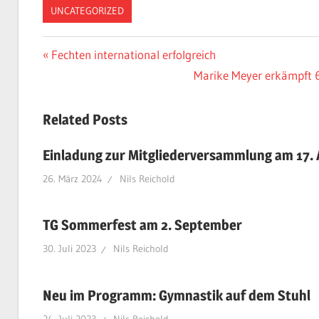
UNCATEGORIZED
Beitragsnavigation
Vorheriger
Fechten international erfolgreich
Beitrag:
Nächster
Marike Meyer erkämpft 6. 
Beitrag:
Related Posts
Einladung zur Mitgliederversammlung am 17. 
26. März 2024
Nils Reichold
TG Sommerfest am 2. September
30. Juli 2023
Nils Reichold
Neu im Programm: Gymnastik auf dem Stuhl