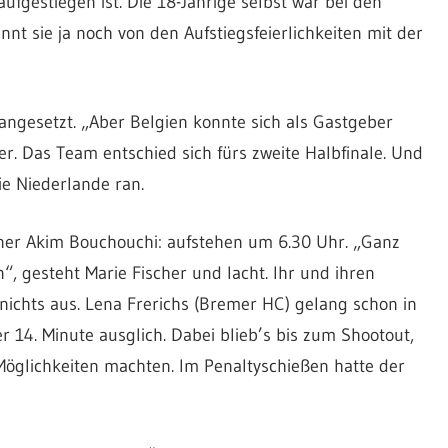
ufgestiegen ist. Die 18-Jährige selbst war bei den
nt sie ja noch von den Aufstiegsfeierlichkeiten mit der
angesetzt. „Aber Belgien konnte sich als Gastgeber
er. Das Team entschied sich fürs zweite Halbfinale. Und
e Niederlande ran.
iner Akim Bouchouchi: aufstehen um 6.30 Uhr. „Ganz
“, gesteht Marie Fischer und lacht. Ihr und ihren
ichts aus. Lena Frerichs (Bremer HC) gelang schon in
der 14. Minute ausglich. Dabei blieb’s bis zum Shootout,
Möglichkeiten machten. Im Penaltyschießen hatte der