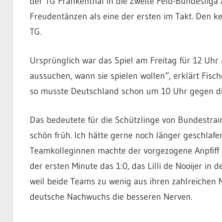
der TG Frankenthal in die Zweite Feld-Bundesliga a
Freudentänzen als eine der ersten im Takt. Den ken
TG.
Ursprünglich war das Spiel am Freitag für 12 Uhr 
aussuchen, wann sie spielen wollen“, erklärt Fisch
so musste Deutschland schon um 10 Uhr gegen di
Das bedeutete für die Schützlinge von Bundestra
schön früh. Ich hätte gerne noch länger geschlafen
Teamkolleginnen machte der vorgezogene Anpfiff n
der ersten Minute das 1:0, das Lilli de Nooijer in 
weil beide Teams zu wenig aus ihren zahlreichen 
deutsche Nachwuchs die besseren Nerven.