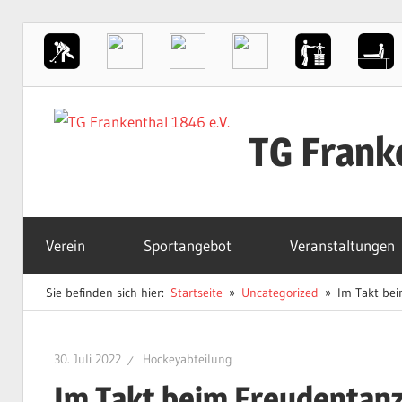
Zum
Inhalt
TG Frank
springen
Der
Sportverein
Verein
Sportangebot
Veranstaltungen
in
Frankenthal
Sie befinden sich hier:
Startseite
Uncategorized
Im Takt bei
30. Juli 2022
Hockeyabteilung
Im Takt beim Freudentanz