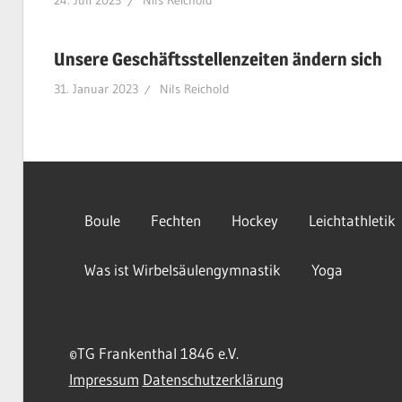
24. Juli 2023
Nils Reichold
Unsere Geschäftsstellenzeiten ändern sich
31. Januar 2023
Nils Reichold
Boule
Fechten
Hockey
Leichtathletik
Was ist Wirbelsäulengymnastik
Yoga
©TG Frankenthal 1846 e.V.
Impressum
Datenschutzerklärung