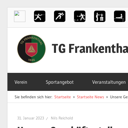
Zum
Inhalt
TG Frankentha
springen
Der
Sportverein
Verein
Sportangebot
Veranstaltungen
in
Frankenthal
Sie befinden sich hier:
Startseite
Startseite News
Unsere Ges
31. Januar 2023
Nils Reichold