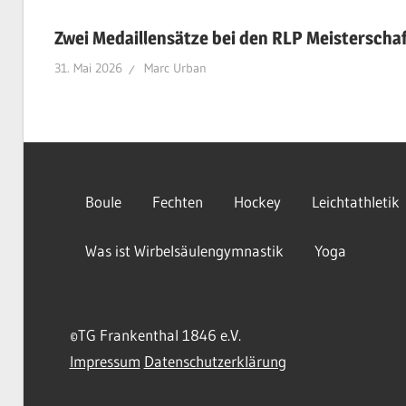
Zwei Medaillensätze bei den RLP Meisterscha
31. Mai 2026
Marc Urban
Boule
Fechten
Hockey
Leichtathletik
Was ist Wirbelsäulengymnastik
Yoga
©TG Frankenthal 1846 e.V.
Impressum
Datenschutzerklärung