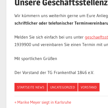
Unsere Geschäftsstellenz
Wir kümmern uns weiterhin gerne um Eure Anlieg
schriftlicher oder telefonischer Terminvereinbar
Melden Sie sich einfach bei uns unter
geschaeftss
1939900 und vereinbaren Sie einen Termin mit un
Mit sportlichen Grüßen
Der Vorstand der TG Frankenthal 1846 e.V.
STARTSEITE NEWS
UNCATEGORIZED
VORSTAND
Beitragsnavigation
Vorheriger
Marike Meyer siegt in Karlsruhe