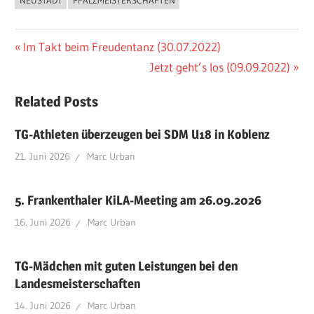
Beitragsnavigation
Vorheriger
Im Takt beim Freudentanz (30.07.2022)
Beitrag:
Nächster
Jetzt geht’s los (09.09.2022)
Beitrag:
Related Posts
TG-Athleten überzeugen bei SDM U18 in Koblenz
21. Juni 2026
Marc Urban
5. Frankenthaler KiLA-Meeting am 26.09.2026
16. Juni 2026
Marc Urban
TG-Mädchen mit guten Leistungen bei den
Landesmeisterschaften
14. Juni 2026
Marc Urban