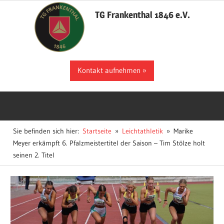
Zum
TG Frankenthal 1846 e.V.
Inhalt
springen
Der
Kontakt aufnehmen
Sportverein
in
Frankenthal
Sie befinden sich hier:
Startseite
Leichtathletik
Marike
Meyer erkämpft 6. Pfalzmeistertitel der Saison – Tim Stölze holt
seinen 2. Titel