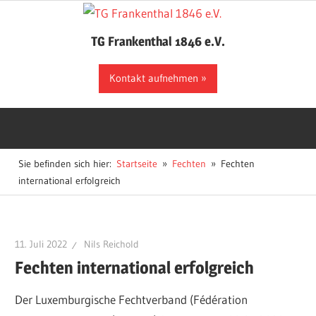
Zum
Inhalt
TG Frankenthal 1846 e.V.
springen
Der
Kontakt aufnehmen
Sportverein
in
Frankenthal
Sie befinden sich hier:
Startseite
Fechten
Fechten
international erfolgreich
11. Juli 2022
Nils Reichold
Fechten international erfolgreich
Der Luxemburgische Fechtverband (Fédération