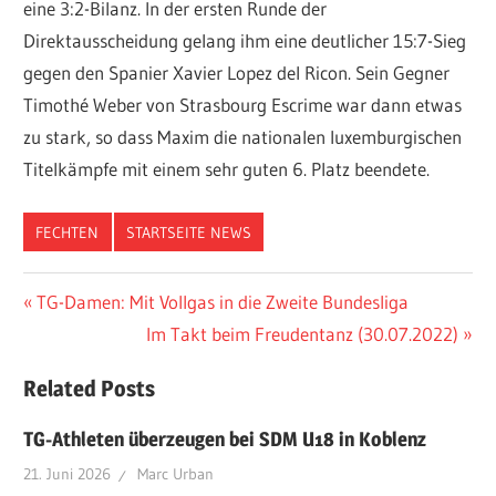
eine 3:2-Bilanz. In der ersten Runde der
Direktausscheidung gelang ihm eine deutlicher 15:7-Sieg
gegen den Spanier Xavier Lopez del Ricon. Sein Gegner
Timothé Weber von Strasbourg Escrime war dann etwas
zu stark, so dass Maxim die nationalen luxemburgischen
Titelkämpfe mit einem sehr guten 6. Platz beendete.
FECHTEN
STARTSEITE NEWS
Beitragsnavigation
Vorheriger
TG-Damen: Mit Vollgas in die Zweite Bundesliga
Beitrag:
Nächster
Im Takt beim Freudentanz (30.07.2022)
Beitrag:
Related Posts
TG-Athleten überzeugen bei SDM U18 in Koblenz
21. Juni 2026
Marc Urban