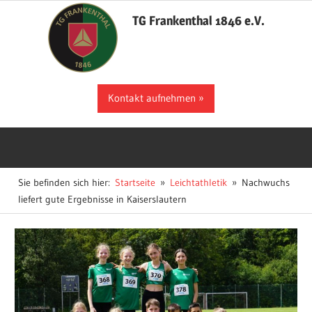
Zum
TG Frankenthal 1846 e.V.
Inhalt
springen
Der
Kontakt aufnehmen
Sportverein
in
Frankenthal
Sie befinden sich hier:
Startseite
Leichtathletik
Nachwuchs
liefert gute Ergebnisse in Kaiserslautern