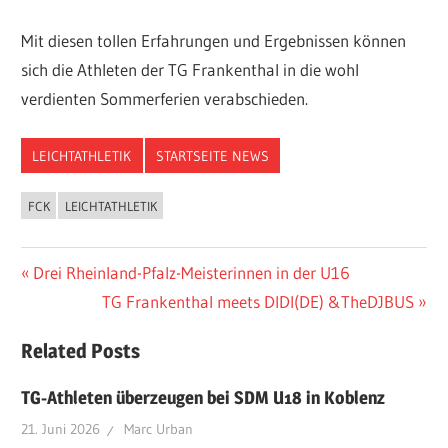
Mit diesen tollen Erfahrungen und Ergebnissen können
sich die Athleten der TG Frankenthal in die wohl
verdienten Sommerferien verabschieden.
LEICHTATHLETIK
STARTSEITE NEWS
FCK
LEICHTATHLETIK
Beitragsnavigation
Vorheriger
Drei Rheinland-Pfalz-Meisterinnen in der U16
Beitrag:
Nächster
TG Frankenthal meets DIDI(DE) &TheDJBUS
Beitrag:
Related Posts
TG-Athleten überzeugen bei SDM U18 in Koblenz
21. Juni 2026
Marc Urban