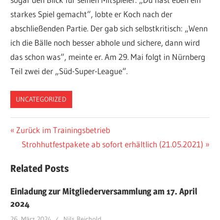
starkes Spiel gemacht“, lobte er Koch nach der
abschließenden Partie. Der gab sich selbstkritisch: „Wenn
ich die Bälle noch besser abhole und sichere, dann wird
das schon was“, meinte er. Am 29. Mai folgt in Nürnberg
Teil zwei der „Süd-Super-League“.
UNCATEGORIZED
Beitragsnavigation
Vorheriger
Zurück im Trainingsbetrieb
Beitrag:
Nächster
Strohhutfestpakete ab sofort erhältlich (21.05.2021)
Beitrag:
Related Posts
Einladung zur Mitgliederversammlung am 17. April
2024
26. März 2024
Nils Reichold