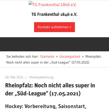
Zum
Inhalt
TG Frankenthal 1846 e.V.
springen
Der
Kontakt aufnehmen
Sportverein
in
Frankenthal
Sie befinden sich hier:
Startseite
Uncategorized
Rheinpfalz:
Noch nicht alles super in der „Süd-League“ (17.05.2021)
18. Mai 2021
Hockeyabteilung
Rheinpfalz: Noch nicht alles super in
der „Süd-League“ (17.05.2021)
Hockey: Vorbereitung, Saisonstart,