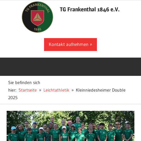
Zum
TG Frankenthal 1846 e.V.
Inhalt
springen
Der
Kontakt aufnehmen
Sportverein
in
Frankenthal
Sie befinden sich
hier:
Startseite
Leichtathletik
Kleinniedesheimer Double
2025