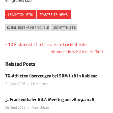
ein großes Lob.
LEICHTATHLETIK
STARTSEITE NEWS
KLEINNIEDESHEIMER DOUBLE
LEICHTATHLETIK
Beitragsnavigation
Vorheriger
10 Pfalzmeistertitel für unsere Leichtathleten
Beitrag:
Nächster
Himmelfahrts-KiLA in Haßloch
Beitrag:
Related Posts
TG-Athleten überzeugen bei SDM U18 in Koblenz
21. Juni 2026
Marc Urban
5. Frankenthaler KiLA-Meeting am 26.09.2026
16. Juni 2026
Marc Urban