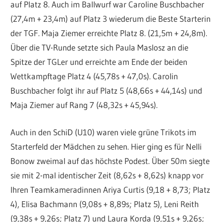
auf Platz 8. Auch im Ballwurf war Caroline Buschbacher
(27,4m + 23,4m) auf Platz 3 wiederum die Beste Starterin
der TGF. Maja Ziemer erreichte Platz 8. (21,5m + 24,8m).
Über die TV-Runde setzte sich Paula Maslosz an die
Spitze der TGLer und erreichte am Ende der beiden
Wettkampftage Platz 4 (45,78s + 47,0s). Carolin
Buschbacher folgt ihr auf Platz 5 (48,66s + 44,14s) und
Maja Ziemer auf Rang 7 (48,32s + 45,94s).
Auch in den SchiD (U10) waren viele grüne Trikots im
Starterfeld der Mädchen zu sehen. Hier ging es für Nelli
Bonow zweimal auf das höchste Podest. Über 50m siegte
sie mit 2-mal identischer Zeit (8,62s + 8,62s) knapp vor
Ihren Teamkameradinnen Ariya Curtis (9,18 + 8,73; Platz
4), Elisa Bachmann (9,08s + 8,89s; Platz 5), Leni Reith
(9,38s + 9,26s; Platz 7) und Laura Korda (9,51s + 9,26s;