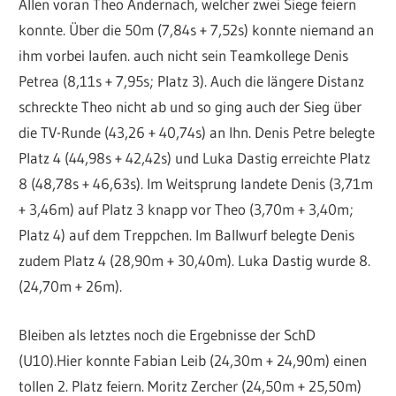
Allen voran Theo Andernach, welcher zwei Siege feiern
konnte. Über die 50m (7,84s + 7,52s) konnte niemand an
ihm vorbei laufen. auch nicht sein Teamkollege Denis
Petrea (8,11s + 7,95s; Platz 3). Auch die längere Distanz
schreckte Theo nicht ab und so ging auch der Sieg über
die TV-Runde (43,26 + 40,74s) an Ihn. Denis Petre belegte
Platz 4 (44,98s + 42,42s) und Luka Dastig erreichte Platz
8 (48,78s + 46,63s). Im Weitsprung landete Denis (3,71m
+ 3,46m) auf Platz 3 knapp vor Theo (3,70m + 3,40m;
Platz 4) auf dem Treppchen. Im Ballwurf belegte Denis
zudem Platz 4 (28,90m + 30,40m). Luka Dastig wurde 8.
(24,70m + 26m).
Bleiben als letztes noch die Ergebnisse der SchD
(U10).Hier konnte Fabian Leib (24,30m + 24,90m) einen
tollen 2. Platz feiern. Moritz Zercher (24,50m + 25,50m)