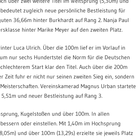
noch über zwei weitere Titel im Weitsprung (5,30m) und
bedeutet zugleich neue persönliche Bestleistung für
 guten 36,66m hinter Burkhardt auf Rang 2. Nanja Paul
rsklasse hinter Marike Meyer auf den zweiten Platz.
ter Luca Ulrich. Über die 100m lief er im Vorlauf in
t um nur sechs Hundertstel die Norm für die Deutschen
 schlechterem Start klar den Titel. Auch über die 200m
er Zeit fuhr er nicht nur seinen zweiten Sieg ein, sondern
n Meisterschaften. Vereinskamerad Magnus Urban startete
t 5,51m und neuer Bestleistung auf Rang 3.
hsprung, Kugelstoßen und über 100m. In allen
erbessern oder einstellen. Mit 1,40m im Hochsprung
(8,05m) und über 100m (13,29s) erzielte sie jeweils Platz