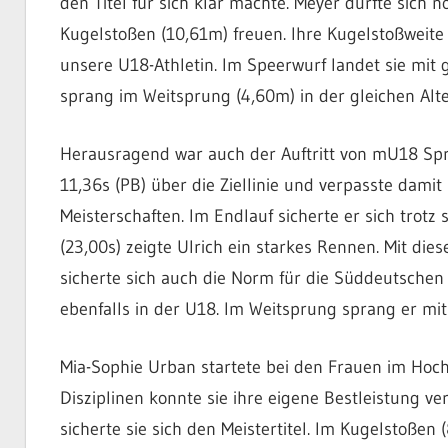
den Titel für sich klar machte. Meyer durfte sich 
Kugelstoßen (10,61m) freuen. Ihre Kugelstoßweite 
unsere U18-Athletin. Im Speerwurf landet sie mit
sprang im Weitsprung (4,60m) in der gleichen Alte
Herausragend war auch der Auftritt von mU18 Sprin
11,36s (PB) über die Ziellinie und verpasste dami
Meisterschaften. Im Endlauf sicherte er sich trotz
(23,00s) zeigte Ulrich ein starkes Rennen. Mit dies
sicherte sich auch die Norm für die Süddeutsche
ebenfalls in der U18. Im Weitsprung sprang er mi
Mia-Sophie Urban startete bei den Frauen im Hoc
Disziplinen konnte sie ihre eigene Bestleistung v
sicherte sie sich den Meistertitel. Im Kugelstoßen 