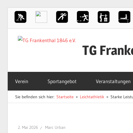
Zum
Inhalt
TG Frank
springen
Der
Sportverein
Verein
Sportangebot
Veranstaltungen
in
Frankenthal
Sie befinden sich hier:
Startseite
Leichtathletik
Starke Leis
2. Mai 2026
Marc Urban