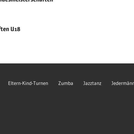
ften U18
Eltern-Kind-Turnen
Zumba
Jazztanz
Jedermänn