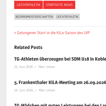
LEICHTATHLETIK
STARTSEITE NEWS
BEZIRKSMEISTERSCHAFTEN
LEICHTATHLETIK
Beitragsnavigation
Vorheriger
Gelungener Start in die KiLa-Saison des LVP
Beitrag:
Related Posts
TG-Athleten überzeugen bei SDM U18 in Kobl
21. Juni 2026
Marc Urban
5. Frankenthaler KiLA-Meeting am 26.09.202
16. Juni 2026
Marc Urban
TG-Mädchen mit guten Leistungen bei den L