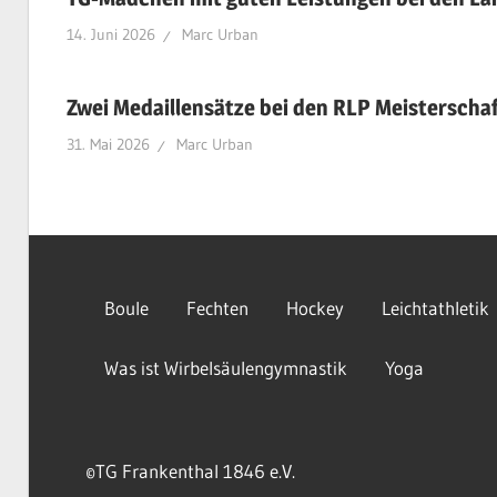
14. Juni 2026
Marc Urban
Zwei Medaillensätze bei den RLP Meisterscha
31. Mai 2026
Marc Urban
Boule
Fechten
Hockey
Leichtathletik
Was ist Wirbelsäulengymnastik
Yoga
©TG Frankenthal 1846 e.V.