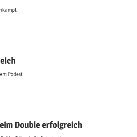
enkampf.
ueich
dem Podest
eim Double erfolgreich