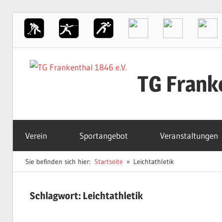
Zum
Inhalt
TG Frank
springen
Der
Sportverein
Verein
Sportangebot
Veranstaltungen
in
Frankenthal
Sie befinden sich hier:
Startseite
Leichtathletik
Schlagwort:
Leichtathletik